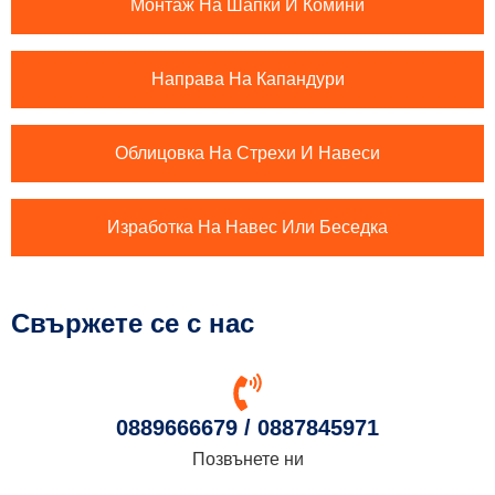
Монтаж На Шапки И Комини
Направа На Капандури
Облицовка На Стрехи И Навеси
Изработка На Навес Или Беседка
Свържете се с нас
0889666679 / 0887845971
Позвънете ни